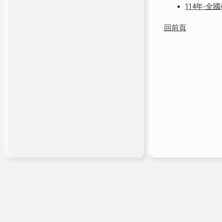
114年-
回前頁